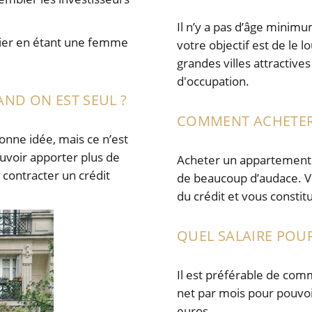
Il n’y a pas d’âge minim
ilier en étant une femme
votre objectif est de le l
grandes villes attractives
d'occupation.
ND ON EST SEUL ?
COMMENT ACHETER 
onne idée, mais ce n’est
pouvoir apporter plus de
Acheter un appartement à
 contracter un crédit
de beaucoup d’audace. Vou
du crédit et vous constit
QUEL SALAIRE POUR
Il est préférable de com
net par mois pour pouvo
euros.