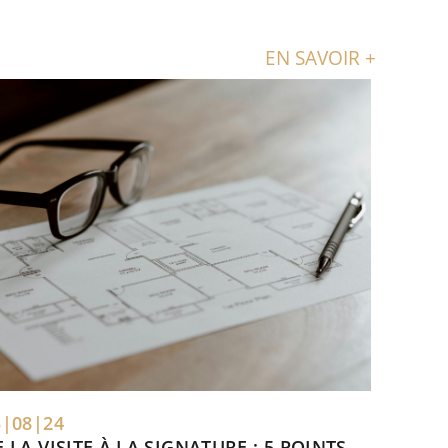
EN SAVOIR +
3|08|24
E LA VISITE À LA SIGNATURE : 5 POINTS