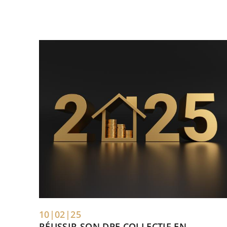
10|02|25
RÉUSSIR SON DPE COLLECTIF EN