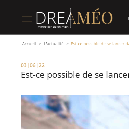
Accueil
L'actualité
Est-ce possible de se lancer 
03|06|22
Est-ce possible de se lanc