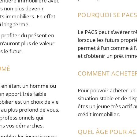
rentière immobilière avec
pas non plus devenir
POURQUOI SE PACS
s immobiliers. En effet
u long terme.
Le PACS peut s’avérer trè
 profiter du présent en
lorsque les futurs propri
’auront plus de valeur
permet à l’un comme à l’
 le futur.
et d’obtenir un prêt immo
SUMÉ
COMMENT ACHETER 
er en étant un homme ou
Pour pouvoir acheter un a
 apport très faible
situation stable et de di
lier est un choix de vie
êtes un jeune très actif
z au plus profond de vous,
crédit immobilier.
professionnels qui
ans vos démarches.
QUEL ÂGE POUR AC
trembler les investisseurs