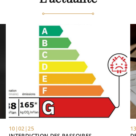
10|02|25
1
INTERDICTION DES PASSOIRES
D